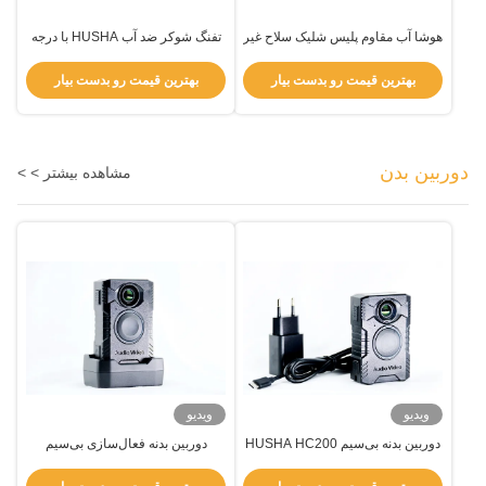
هوشا آب مقاوم پلیس شلیک سلاح غیر
تفنگ شوکر ضد آب HUSHA با درجه
کشنده شلیک سلاح برای اجرای قانون
حفاظت IP57 و ولتاژ ۵۵۰۰۰ ولت و
قابلیت بلوتوث برای اجرای قانون
بهترین قیمت رو بدست بیار
بهترین قیمت رو بدست بیار
دوربین بدن
مشاهده بیشتر > >
ویدیو
ویدیو
دوربین بدنه بی‌سیم HUSHA HC200
دوربین بدنه فعال‌سازی بی‌سیم
با قابلیت ضبط زنده HDR و IP67 ضد
HUSHA با پخش زنده و استاندارد ضد
آب
آب IP67