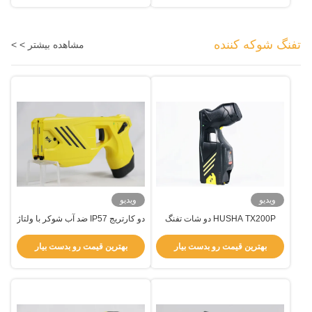
تفنگ شوکه کننده
مشاهده بیشتر > >
ویدیو
ویدیو
HUSHA TX200P دو شات تفنگ
دو کارتریج IP57 ضد آب شوکر با ولتاژ
الکتریکی با IP57 ضد آب و لیزر
خروجی 55±5 کیلوولت برای اجرای
دوگانه و نور LED برای استفاده
قانون تاکتیکی
بهترین قیمت رو بدست بیار
بهترین قیمت رو بدست بیار
تاکتیکی