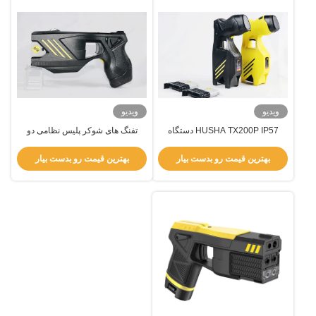
ویدیو
ویدیو
HUSHA TX200P IP57 دستگاه
تفنگ های شوکر پلیس نظامی دو
نگهدارنده از راه دور ضد آب با کارتریج
شات TX200P با IP57 ضد آب و لیزر
های شاک الکتریکی دوگانه و ادغام
دوگانه و نور LED
بهترین قیمت رو بدست بیار
بهترین قیمت رو بدست بیار
اسپری فلفل