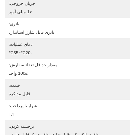
جریان خروجی:
<1 میلی آمپر
باتری:
باتری قابل شارژ استاندارد
دمای عملیات:
-20℃~55℃
مقدار حداقل تعداد سفارش:
≥100 واحد
قیمت:
قابل مذاکره
شرایط پرداخت:
T/T
برجسته کردن:
چاقوی الکتریکی قابل شارژ
, 
چاقو شوک قابل شارژ
, 