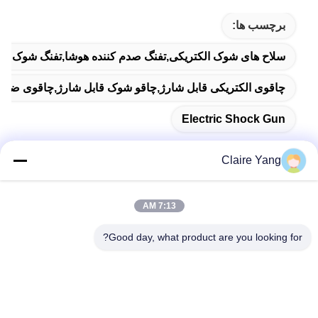
برچسب ها:
سلاح های شوک الکتریکی,تفنگ صدم کننده هوشا,تفنگ شوک الک
چاقوی الکتریکی قابل شارژ,چاقو شوک قابل شارژ,چاقوی ضربه 10KV برای آمو
Electric Shock Gun
Claire Yang
تماس سریع
7:13 AM
Good day, what product are you looking for?
آدرس
طبقه 17، بلوک 9A، پارک علمی Baoneng، جامعه Qinghu،
منطقه Longhua، شهر شنژن، استان گوانگدونگ، چین
تلفن