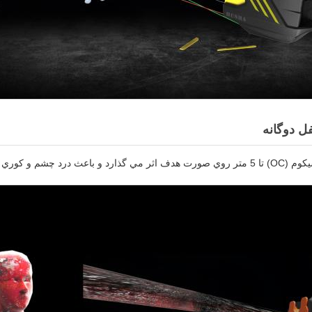
ل دوگانه
شم و کوري موقت مي شود.