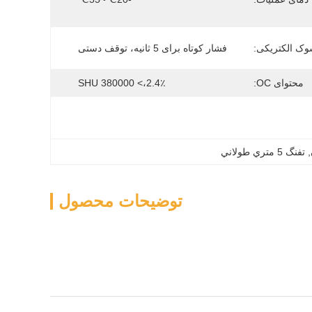
ک الکتریکی:
فشار کوتاه برای 5 ثانیه، توقف دستی
محتوای OC:
2.4٪،> 380000 SHU
, 
تفنگ 5 متري طولاني
توضیحات محصول