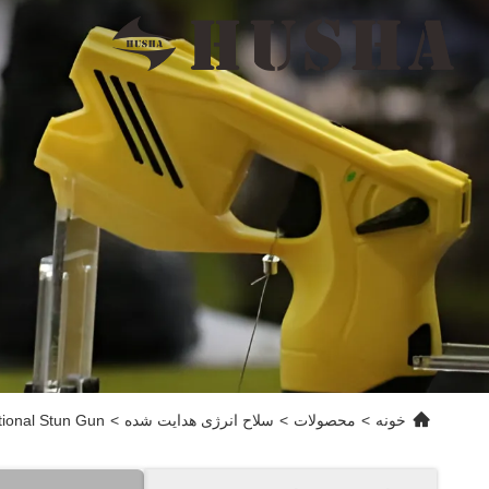
خونه
>
محصولات
>
سلاح انرژی هدایت شده
>
X200P Multifunctional Stun Gun