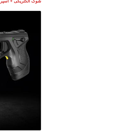
شوک الکتریکی + اسپری 