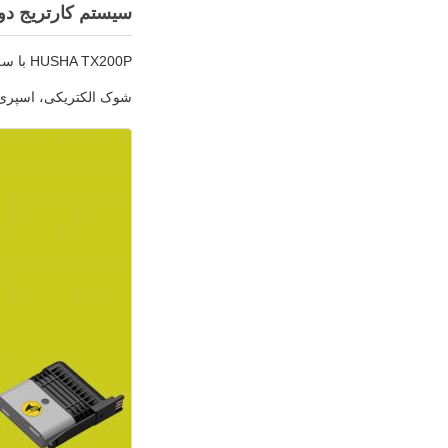
سیستم کارتریج دوگ
HUSHA TX200P با سه نوع کارتریج سازگار است که می توانند در هر ترکیبی بارگیری شوند. مجموعاً 6 ترکیب کارتریج وجود دارد.
شوک الکتریکی، اسپری ف