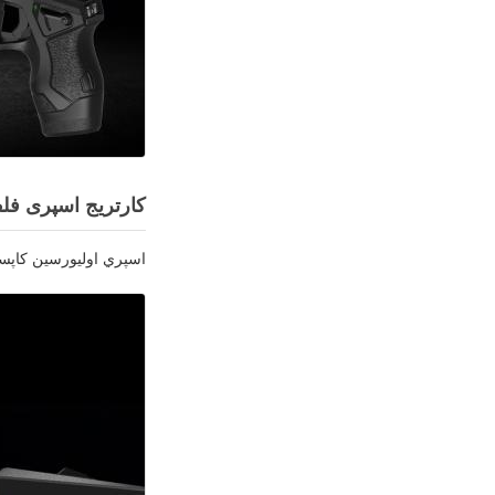
کارتریج اسپری فلف
اسپري اوليورسين کاپسيکوم (OC) تا 5 متر روي صورت هدف اثر مي گذارد و باعث درد چ