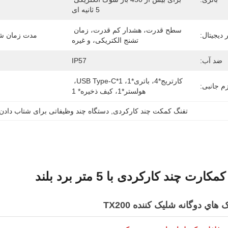
5 ثانیه ای
سطح قدرت، هشدار کم قدرت، زمان 
 دیجیتال:
مدت زمان شو
تشنج الکتریکی، و غیره
ضد آب:
IP57
کارتریج*4، باتری*1، USB Type-C*1، 
زم جانبی:
هولستر*1، کیف ذخیره* 1
تفنگ کمکت چند کارکردی
, 
دستگاه چند وظیفاتی برای شتاب دادن
ت چند کارکردی با 5 متر برد بلند
هاي دوگانه شليک کننده TX200