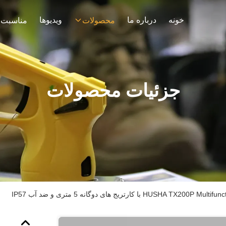
خونه
درباره ما
ویدیوها
محصولات
مناسبت 
جزئیات محصولات
HUSHA T با کارتریج های دوگانه 5 متری و ضد آب IP57