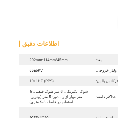
اطلاعات دقیق
بعد:
202mm*114mm*45mm
ولتاژ خروجی:
55±5KV
رکانس پالس:
19±1HZ (PPS)
شوک الکتریکی: 6 متر شوک فلفلی: 5 
حداکثر دامنه:
متر مهار از راه دور: 5 متر (بهترین 
استفاده در فاصله 3-5 متری)
دمای عملیات:
-20℃~55℃