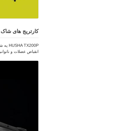
کارتریج های شاک ا
TX200P
انقباض عضلات و ناتوان