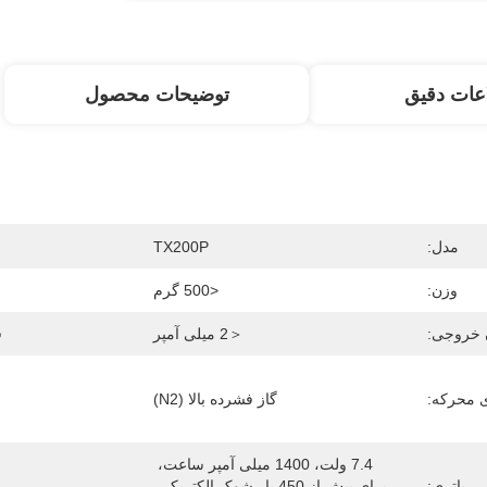
عات دقیق
توضیحات محصول
مدل:
TX200P
وزن:
<500 گرم
 خروجی:
＜2 میلی آمپر
ف
ی محرکه:
گاز فشرده بالا (N2)
7.4 ولت، 1400 میلی آمپر ساعت، 
باتری:
برای بیش از 450 بار شوک الکتریکی 