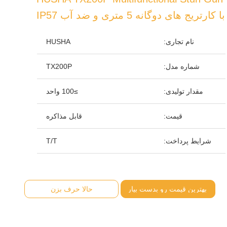
با کارتریج های دوگانه 5 متری و ضد آب IP57
نام تجاری:
HUSHA
شماره مدل:
TX200P
مقدار تولیدی:
≥100 واحد
قیمت:
قابل مذاکره
شرایط پرداخت:
T/T
بهترین قیمت رو بدست بیار
حالا حرف بزن