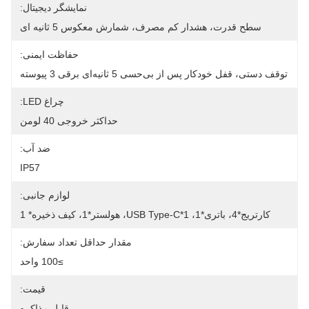
نمایشگر دیجیتال:
سطح قدرت، هشدار کم مصرف، شمارش معکوس 5 ثانیه ای
حفاظت ایمنی:
توقف دستی، قفل خودکار پس از بی‌حسی 5 ثانیه‌ای برقی 3 پیوسته
چراغ LED:
حداکثر خروجی 40 لومن
ضد آب:
IP57
لوازم جانبی:
کارتریج*4، باتری*1، USB Type-C*1، هولستر*1، کیف ذخیره* 1
مقدار حداقل تعداد سفارش:
≥100 واحد
قیمت:
قابل مذاکره