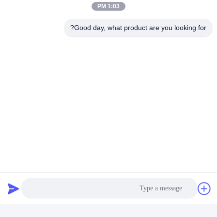
1:03 PM
Good day, what product are you looking for?
افزایش قابلیت خنثی سازی تهدید
در دسترس بودن دو شات به کاربران این امکان را می دهد که به
سرعت چندین تهدید را پشت سر هم ناتوان کرده و توانایی آنها را
برای مقابله با چندین خطر به طور همزمان بهبود بخشند و
خطرات تشدید را کاهش دهند. این ظرفیت افزوده، خنثی سازی
سریع تر و موثرتر تهدید را در محیط های عملیاتی پویا تضمین می
کند.