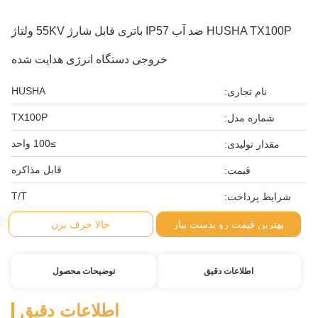
HUSHA TX100P ضد آب IP57 باتری قابل شارژ 55KV ولتاژ
خروجی دستگاه انرژی هدایت شده
HUSHA
نام تجاری:
TX100P
شماره مدل:
≥100 واحد
مقدار تولیدی:
قابل مذاکره
قیمت:
T/T
شرایط پرداخت:
بهترین قیمت رو بدست بیار
حالا حرف بزن
اطلاعات دقیق
توضیحات محصول
اطلاعات دقیق