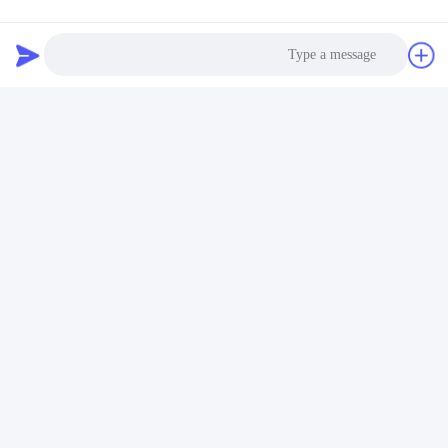
HUSHA TX200P با توابع ثبت و دانلود داده ها طراحی شده است. داده
های شوک الکتریکی از طریق برنامه HUSHA قابل دسترسی است، از
جمله شماره سری، تاریخ، زمان و مدت زمان اسلحه شوک،ارائه شواهد
برای نشان دادن اینکه آیا دستگاه به طور منطقی استفاده می شود.
Photo
Video Call
Audio Call
فعال سازی BWC