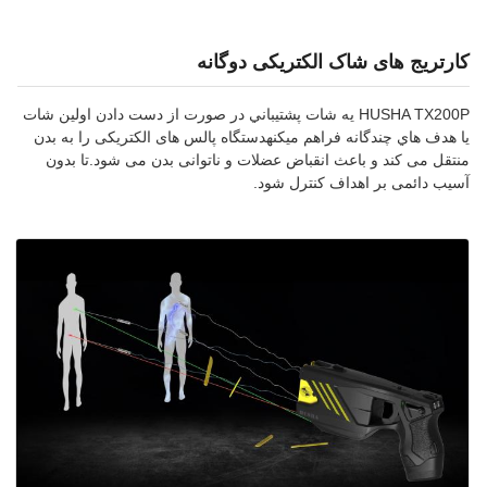
کارتریج های شاک الکتریکی دوگانه
HUSHA TX200P يه شات پشتیباني در صورت از دست دادن اولين شات
يا هدف هاي چندگانه فراهم ميکنهدستگاه پالس های الکتریکی را به بدن
منتقل می کند و باعث انقباض عضلات و ناتوانی بدن می شود.تا بدون
آسیب دائمی بر اهداف کنترل شود.