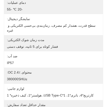
دمای عملیات:
-20 ℃ -55
نمایشگر دیجیتال:
سطح قدرت، هشدار کم مصرف، زمان‌بندی بی‌حسی الکتریکی و 
غیره
مدت زمان شوک الکتریکی:
فشار کوتاه برای 5 ثانیه، توقف دستی
ضد آب:
IP57
محتوای OC 2.4٪:
≥380000SHU
لوازم جانبی:
کارتریج*4، باتری*1، USB Type-C*1، هولستر*1، کیف ذخیره* 1
مقدار حداقل تعداد سفارش: