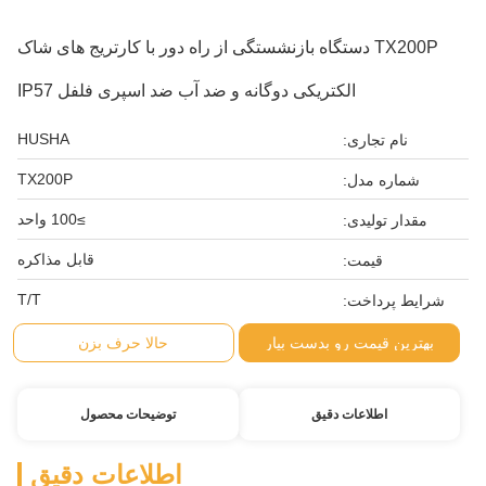
TX200P دستگاه بازنشستگی از راه دور با کارتریج های شاک
الکتریکی دوگانه و ضد آب ضد اسپری فلفل IP57
HUSHA
نام تجاری:
TX200P
شماره مدل:
≥100 واحد
مقدار تولیدی:
قابل مذاکره
قیمت:
T/T
شرایط پرداخت:
بهترین قیمت رو بدست بیار
حالا حرف بزن
اطلاعات دقیق
توضیحات محصول
اطلاعات دقیق