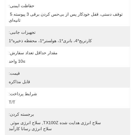
حفاظت ایمنی:
توقف دستی، قفل خودکار پس از بی‌حس کردن برقی 3 پیوسته 5 
ثانیه‌ای
تجهیزات جانبی:
کارتریج*4، باتری*1، هولستر*1، محفظه ذخیره*1
مقدار حداقل تعداد سفارش:
≥10 واحد
قیمت:
قابل مذاکره
شرایط پرداخت:
T/T
برجسته کردن:
سلاح انرژی هدایت شده TX100Z
, 
سلاح انرژی موثر
, 
سلاح انرژی رسانا کارآمد