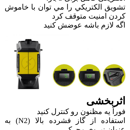
تشويق الکتريکي را مي توان با خاموش
کردن امنيت متوقف کرد
اگه لازم باشه عوضش کنيد
اثربخشی
فوراً يه مظنون رو کنترل کنيد
استفاده از گاز فشرده بالا (N2) به
عنوان نیروی محرک