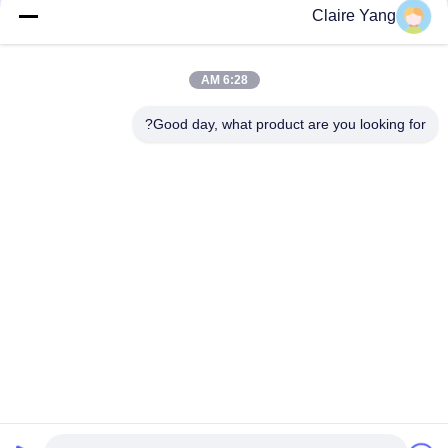
Claire Yang
6:28 AM
Good day, what product are you looking for?
برچسب ها:
تفنگ الکتريکي,تفنگ تشويش دهنده غير کشنده,اسلحه شوکه کنن
سلاح انرژی هدایت شده TX100Z,سلاح انرژی موثر,سلاح انرژی رسانا کارآمد
Stun Gun Weapon
تماس سریع
آدرس