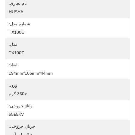
نام تجاری:
HUSHA
شماره مدل:
TX100C
مدل:
TX100Z
ابعاد:
194mm*106mm*44mm
وزن:
<360 گرم
ولتاژ خروجی:
55±5KV
جریان خروجی:
＜2 میلی آمپر