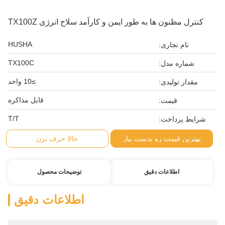
کنترل مظنون ها به طور ایمن و کارآمد سلاح انرژی TX100Z
HUSHA
نام تجاری:
TX100C
شماره مدل:
≥10 واحد
مقدار تولیدی:
قابل مذاکره
قیمت:
T/T
شرایط پرداخت:
بهترین قیمت رو بدست بیار
حالا حرف بزن
اطلاعات دقیق
توضیحات محصول
اطلاعات دقیق