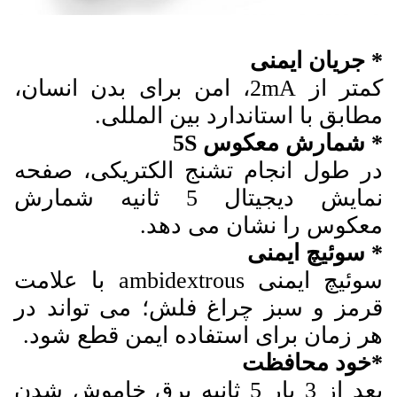
* جریان ایمنی
کمتر از 2mA، امن برای بدن انسان،
مطابق با استاندارد بین المللی.
* شمارش معکوس 5S
در طول انجام تشنج الکتریکی، صفحه
نمایش دیجیتال 5 ثانیه شمارش
معکوس را نشان می دهد.
* سوئیچ ایمنی
سوئیچ ایمنی ambidextrous با علامت
قرمز و سبز چراغ فلش؛ می تواند در
هر زمان برای استفاده ایمن قطع شود.
*خود محافظت
بعد از 3 بار 5 ثانيه برق خاموش شدن