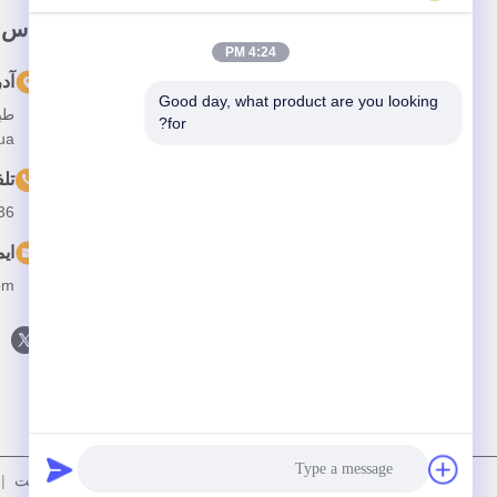
پيوند سريع
تماس 
4:24 PM
خونه
آد
Good day, what product are you looking 
درباره ما
for?
Longhua، ش
محصولات
تل
ویدیو
36
اخبار
ای
پرونده ها
om
با ما تماس بگیرید
سیاست حفظ حریم خصوصی
|
نقشه سایت
| چی