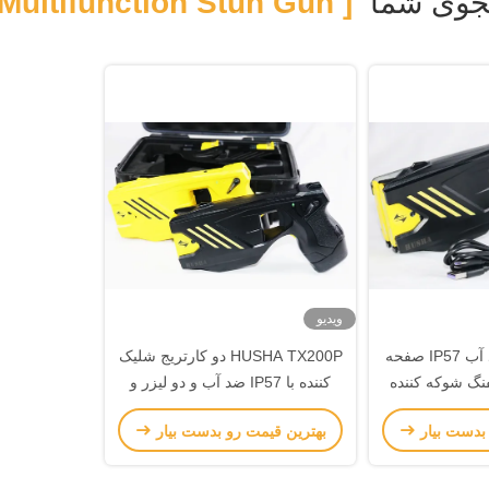
وی شما
[ Multifunction Stun Gun ]
ویدیو
کارتریج دوگانه ضد آب IP57 صفحه
HUSHA TX200P دو کارتریج شلیک
فنگ شوکه کننده
کننده با IP57 ضد آب و دو لیزر و
هدایت شده
چراغ LED سلاح غیر کشنده
 بدست بیار
بهترین قیمت رو بدست بیار