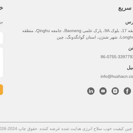
سریع
خب
رس
بر
طبقه 17، بلوک 9A، پارک علمی Baoneng، جامعه Qinghu، منطقه
هر شنژن، استان گوانگدونگ، چین
فن
86-0755-339779
میل
info@hushacn.c
ن کیفیت خوب سلاح انرژی هدایت شده عرضه کننده. حقوق چاپ 2024-2026 HUSHA GROUP تمام حقوق محفوظ است