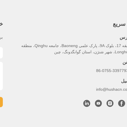
سریع
خب
رس
بر
طبقه 17، بلوک 9A، پارک علمی Baoneng، جامعه Qinghu، منطقه
هر شنژن، استان گوانگدونگ، چین
فن
86-0755-339779
میل
info@hushacn.c