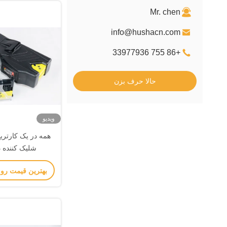
Mr. chen
info@hushacn.com
+86 755 33977936
حالا حرف بزن
ویدیو
همه در یک کارتری
میلیمتر*۱۱۴ میلیمتر*۴۵ میلیمتر
بهترین قیمت رو