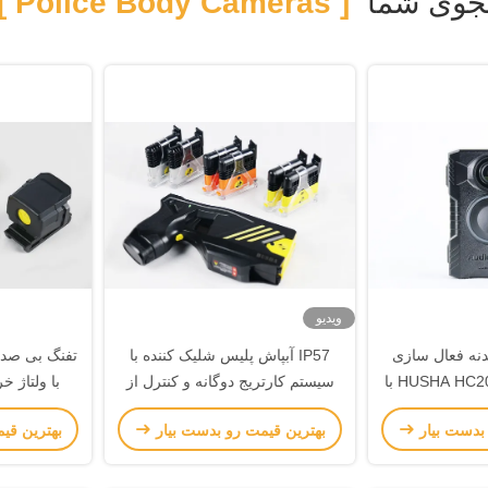
وی شما
[ Police Body Cameras ]
ویدیو
دنه فعال سازی
IP57 آبپاش پلیس شلیک کننده با
تفنگ بی صدا 
بی سیم ضد آب HUSHA HC200 با
سیستم کارتریج دوگانه و کنترل از
ی برای مجریان
راه دور برای اجرای قانون
mAh
 بدست بیار
بهترین قیمت رو بدست بیار
بهترین قی
ن