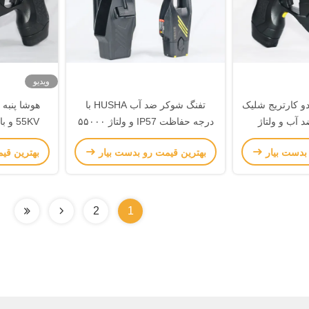
ویدیو
HUSHA TX20 دو کارتریج شلیک
تفنگ شوکر ضد آب HUSHA با
ه با IP57 ضد آب و ولتاژ
درجه حفاظت IP57 و ولتاژ ۵۵۰۰۰
55KV 
ولت و قابلیت بلوتوث برای اجرای
ا
 بدست بیار
بهترین قیمت رو بدست بیار
بهترین قی
قانون
2
1