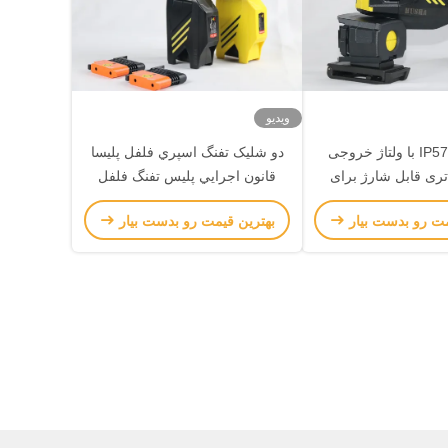
ویدیو
هوشا پنبه IP57 با ولتاژ خروجی
دو شليک تفنگ اسپري فلفل پليسا
و باتری قابل شارژ برای
قانون اجرايي پلیس تفنگ فلفل
جرای قانون
براي امنيت
مت رو بدست بیار
بهترین قیمت رو بدست بیار