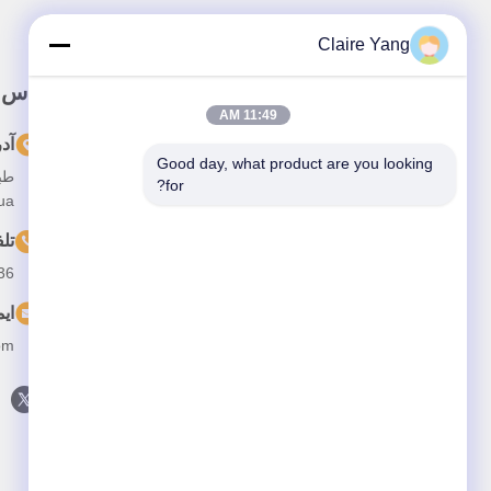
Claire Yang
پيوند سريع
تماس 
11:49 AM
خونه
آد
Good day, what product are you looking 
درباره ما
for?
Longhua، ش
محصولات
تل
ویدیو
36
اخبار
ای
پرونده ها
om
با ما تماس بگیرید