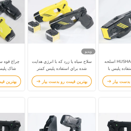
ویدیو
چراغ قوه ماندگار HUSHA اسلحه
سلاح سياه يا زرد که با انرژي هدایت
چراغ قوه 
فاده پلیس با
شده براي استفاده پلیس کمتر
شاک پلیس
برابر آب
کشنده است
 بدست بیار
بهترین قیمت رو بدست بیار
بهترین قی