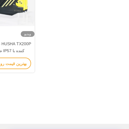
ویدیو
0P
کنند
خروجی 55±5KV برای دفاع تاکتیکی
بهترین قیمت رو