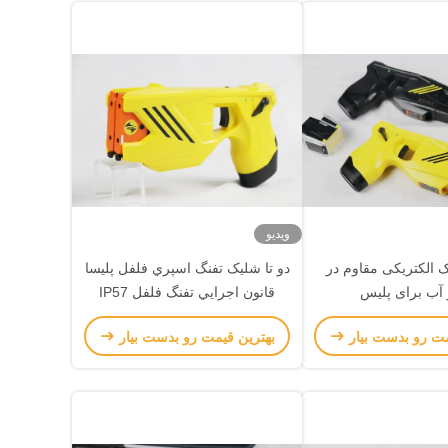
ویدیو
 الکتریکی مقاوم در
دو تا شليک تفنگ اسپري فلفل پليسا
 آب برای پلیس
قانون اجرايي تفنگ فلفل IP57
مت رو بدست بیار
بهترین قیمت رو بدست بیار