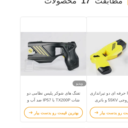
مطابقت
17
محصولات
ویدیو
حرفه ای دو تیراندازی
تفنگ های شوکر پلیس نظامی دو
با ولتاژ خروجی 55KV و باتری
شات TX200P با IP57 ضد آب و
1400 قابل شارژ برای استفاده
لیزر دوگانه و نور LED
مت رو بدست بیار
بهترین قیمت رو بدست بیار
پلیس