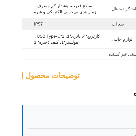
سطح قدرت، هشدار کم مصرف، 
یشگر دیجیتال:
زمان‌بندی بی‌حسی الکتریکی و غیره
ضد آب:
IP57
کارتریج*4، باتری*1، USB Type-C*1، 
لوازم جانبی:
هولستر*1، کیف ذخیره* 1
ستی غیر کشنده
توضیحات محصول