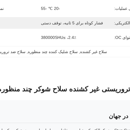
 عملیات:
-20 ℃ -55
نما
کتریکی:
فشار کوتاه برای 5 ثانیه، توقف دستی
ای OC:
2.4٪، ≥380000SHU
سلاح غیر کشنده
, 
سلاح شلیک کننده چند منظوره
, 
سلاح ضد تروری
در جهان