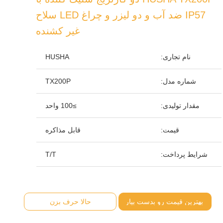
IP57 ضد آب و دو لیزر و چراغ LED سلاح
غیر کشنده
نام تجاری:
HUSHA
شماره مدل:
TX200P
مقدار تولیدی:
≥100 واحد
قیمت:
قابل مذاکره
شرایط پرداخت:
T/T
بهترین قیمت رو بدست بیار
حالا حرف بزن