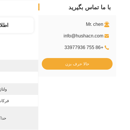
با ما تماس بگیرید
Mr. chen
اطلا
info@hushacn.com
+86 755 33977936
حالا حرف بزن
ولتا
فرکان
حداک