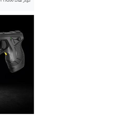
دوبار شات Stun Gun TX200 - شوک الکتریکی + اسپری فلفل و مهار از راه دور، هر ترکیبی که باشد