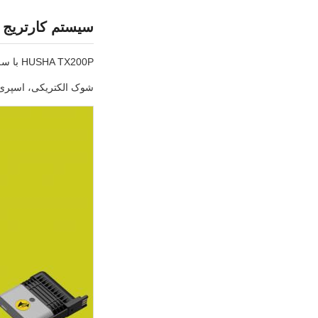
سیستم کارتریج د
HUSHA TX200P با سه نوع کارتریج سازگار است که در هر ترکیبی قابل بارگیری است. در کل 6 ترکیب کارتریج وجود دارد.
شوک الکتریکی، اسپری فل