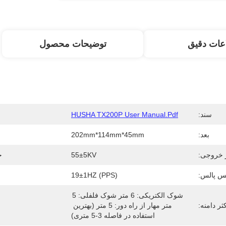
عات دقیق
توضیحات محصول
سند:
HUSHA TX200P User Manual.pdf
بعد:
202mm*114mm*45mm
ژ خروجی:
55±5KV
ج
س پالس:
19±1HZ (PPS)
شوک الکتریکی: 6 متر شوک فلفلی: 5 
ثر دامنه:
متر مهار از راه دور: 5 متر (بهترین 
استفاده در فاصله 3-5 متری)