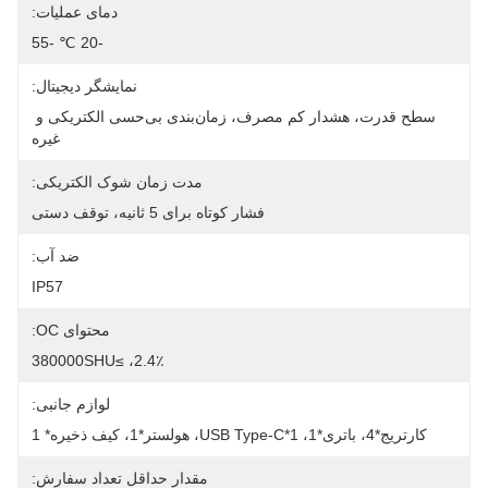
دمای عملیات:
-20 ℃ -55
نمایشگر دیجیتال:
سطح قدرت، هشدار کم مصرف، زمان‌بندی بی‌حسی الکتریکی و 
غیره
مدت زمان شوک الکتریکی:
فشار کوتاه برای 5 ثانیه، توقف دستی
ضد آب:
IP57
محتوای OC:
2.4٪، ≥380000SHU
لوازم جانبی:
کارتریج*4، باتری*1، USB Type-C*1، هولستر*1، کیف ذخیره* 1
مقدار حداقل تعداد سفارش: