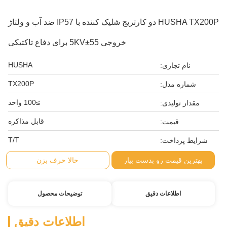
HUSHA TX200P دو کارتریج شلیک کننده با IP57 ضد آب و ولتاژ
خروجی 55±5KV برای دفاع تاکتیکی
HUSHA
نام تجاری:
TX200P
شماره مدل:
≥100 واحد
مقدار تولیدی:
قابل مذاکره
قیمت:
T/T
شرایط پرداخت:
بهترین قیمت رو بدست بیار
حالا حرف بزن
اطلاعات دقیق
توضیحات محصول
اطلاعات دقیق