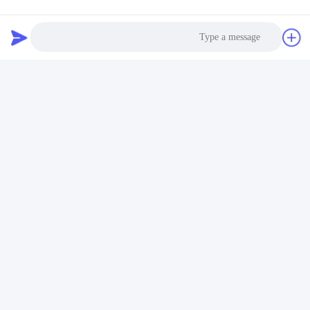
Photo
فعال سازی دوربین فرسوده بدن
Video Call
HUSHA TX200P شامل یک ماژول بلوتوث داخلی است. هنگامی
Audio Call
که سوئیچ ایمنی فعال می شود، سیگنال های بلوتوث دوربین های
نزدیک بدن را در حالت ضبط فعال می کند و از مستندات به موقع
شواهد اجرای قانون اطمینان می دهد.