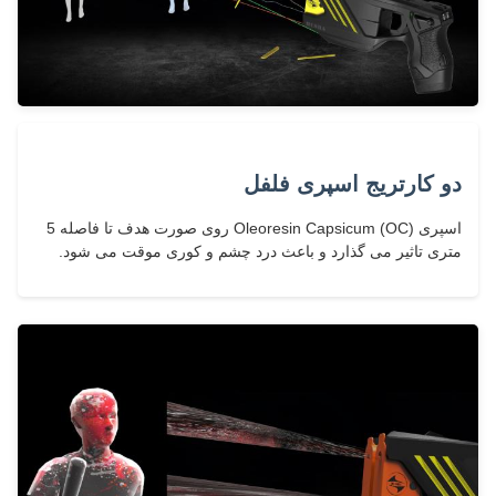
دو کارتریج اسپری فلفل
اسپری Oleoresin Capsicum (OC) روی صورت هدف تا فاصله 5
متری تاثیر می گذارد و باعث درد چشم و کوری موقت می شود.