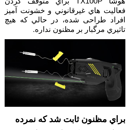
هوشا TX100P براي متوقف کردن
فعاليت هاي غيرقانوني و خشونت آمیز
افراد طراحی شده، در حالي که هيچ
تاثيري مرگبار بر مظنون نداره.
براي مظنون ثابت شد که نمرده