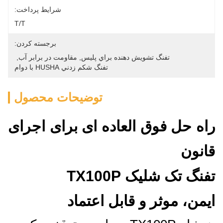
شرایط پرداخت:
T/T
برجسته کردن:
تفنگ تشويش دهنده براي پليس
, 
مقاومت در برابر آب
, 
تفنگ شكم زدني HUSHA با دوام
توضیحات محصول
راه حل فوق العاده ای برای اجرای
قانون
تفنگ تک شليک TX100P
ایمن، موثر و قابل اعتماد