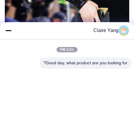
Claire Yang
2:01 PM
ساختار محصول
Good day, what product are you looking for?
HUSHA TX100P عمدتا از سه قسمت
تشکیل شده است، بدن اصلی، کارتریج و
باتری.