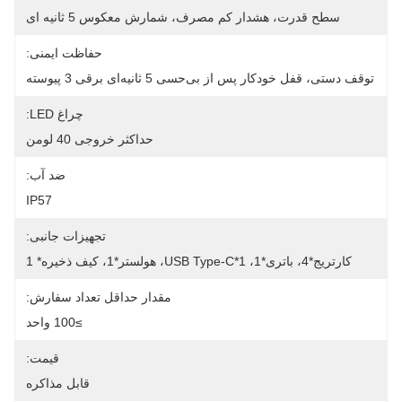
سطح قدرت، هشدار کم مصرف، شمارش معکوس 5 ثانیه ای
حفاظت ایمنی:
توقف دستی، قفل خودکار پس از بی‌حسی 5 ثانیه‌ای برقی 3 پیوسته
چراغ LED:
حداکثر خروجی 40 لومن
ضد آب:
IP57
تجهیزات جانبی:
کارتریج*4، باتری*1، USB Type-C*1، هولستر*1، کیف ذخیره* 1
مقدار حداقل تعداد سفارش:
≥100 واحد
قیمت:
قابل مذاکره