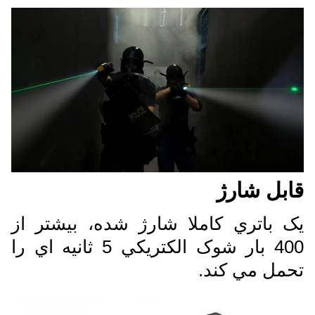
قابل شارژ
يک باتري کاملا شارژ شده، بيشتر از
400 بار شوک الکتريکي 5 ثانيه اي را
تحمل مي کند.