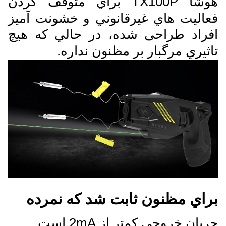
هوشا TX100P براي متوقف کردن
فعاليت هاي غيرقانوني و خشونت آمیز
افراد طراحی شده، در حالي که هيچ
تاثيري مرگبار بر مظنون نداره.
براي مظنون ثابت شد که نمرده
جریان خروجی کمتر از 2mA است.