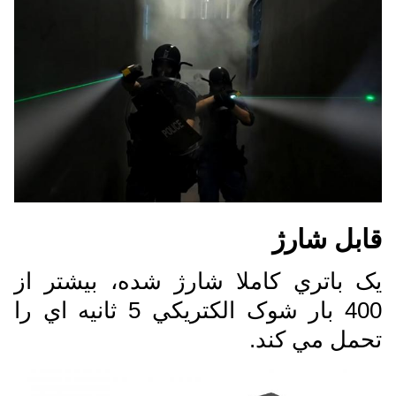
قابل شارژ
يک باتري کاملا شارژ شده، بيشتر از
400 بار شوک الکتريکي 5 ثانيه اي را
تحمل مي کند.