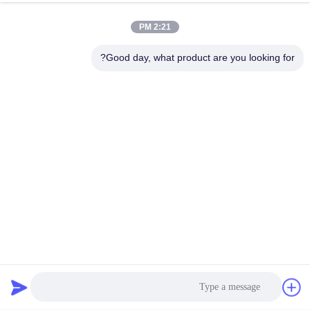
2:21 PM
Good day, what product are you looking for?
خطر کمتر از گلوله های
اشتباه
با دو عکس به راحتی در دسترس،
شانس موفقیت به طور قابل توجهی در
سناریوهای پر استرس و پر سرعت
بالاتر است،به حداقل رساندن خطر
شکست ناشی از یک شلیک از دست
رفته و اطمینان از پاسخ قابل اطمینان
تر.