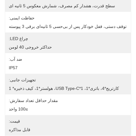
سطح قدرت، هشدار کم مصرف، شمارش معکوس 5 ثانیه ای
حفاظت ایمنی:
توقف دستی، قفل خودکار پس از بی‌حسی 5 ثانیه‌ای برقی 3 پیوسته
چراغ LED:
حداکثر خروجی 40 لومن
ضد آب:
IP57
تجهیزات جانبی:
کارتریج*4، باتری*1، USB Type-C*1، هولستر*1، کیف ذخیره* 1
مقدار حداقل تعداد سفارش:
≥100 واحد
قیمت:
قابل مذاکره