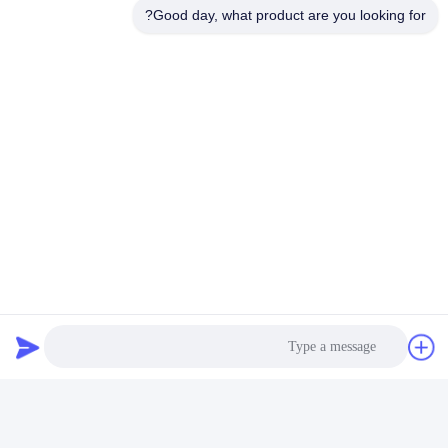
Good day, what product are you looking for?
انعطاف پذیری در پاسخ
کاربران می توانند با هر شلیک مناطق
مختلف بدن را هدف قرار دهند،
انعطاف پذیری را برای تنظیم رویکرد
خود بر اساس حرکت یا رفتار تهدید
ارائه می دهند،که منجر به پاسخ موثرتر
و متناسب تر می شود.
برچسب ها: