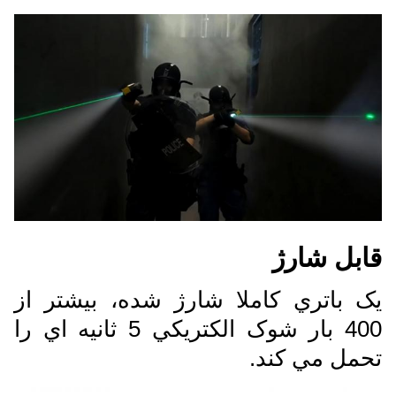
قابل شارژ
يک باتري کاملا شارژ شده، بيشتر از
400 بار شوک الکتريکي 5 ثانيه اي را
تحمل مي کند.