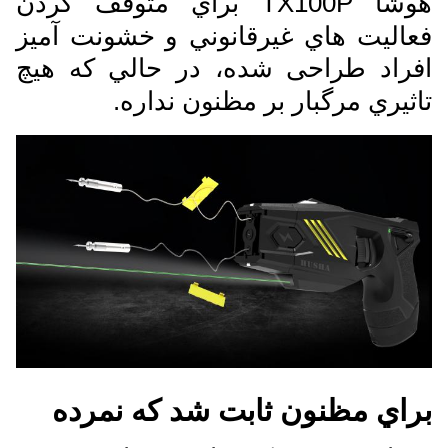
هوشا TX100P براي متوقف کردن
فعاليت هاي غيرقانوني و خشونت آمیز
افراد طراحی شده، در حالي که هيچ
تاثيري مرگبار بر مظنون نداره.
براي مظنون ثابت شد که نمرده