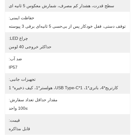
سطح قدرت، هشدار کم مصرف، شمارش معکوس 5 ثانیه ای
حفاظت ایمنی:
توقف دستی، قفل خودکار پس از بی‌حسی 5 ثانیه‌ای برقی 3 پیوسته
چراغ LED:
حداکثر خروجی 40 لومن
ضد آب:
IP57
تجهیزات جانبی:
کارتریج*4، باتری*1، USB Type-C*1، هولستر*1، کیف ذخیره* 1
مقدار حداقل تعداد سفارش:
≥100 واحد
قیمت:
قابل مذاکره