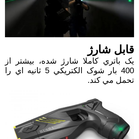
قابل شارژ
يک باتري کاملا شارژ شده، بيشتر از
400 بار شوک الکتريکي 5 ثانيه اي را
تحمل مي کند.