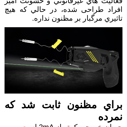
فعاليت هاي غيرقانوني و خشونت آمیز
افراد طراحی شده، در حالي که هيچ
تاثيري مرگبار بر مظنون نداره.
براي مظنون ثابت شد که
نمرده
جریان خروجی کمتر از 2mA است.