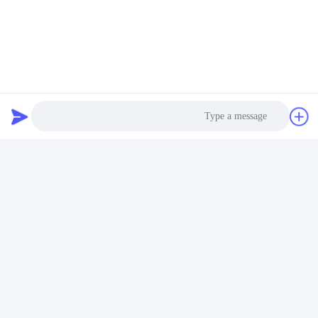
HUSHA TX100P عمدتا از سه قسمت
تشکیل شده است، بدن اصلی، کارتریج و
باتری.
Photo
Video Call
Audio Call
دوبرابر مدت اختلال
مکانیسم دو شلیک باعث می شود که