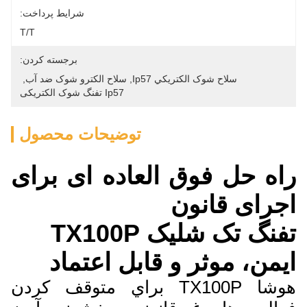
شرایط پرداخت:
T/T
برجسته کردن:
سلاح شوک الکتريکي Ip57
, 
سلاح الکترو شوک ضد آب
, 
Ip57 تفنگ شوک الکتریکی
توضیحات محصول
راه حل فوق العاده ای برای
اجرای قانون
تفنگ تک شليک TX100P
ایمن، موثر و قابل اعتماد
هوشا TX100P براي متوقف کردن