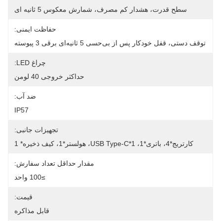
سطح قدرت، هشدار کم مصرف، شمارش معکوس 5 ثانیه ای
حفاظت ایمنی:
توقف دستی، قفل خودکار پس از بی‌حسی 5 ثانیه‌ای برقی 3 پیوسته
چراغ LED:
حداکثر خروجی 40 لومن
ضد آب:
IP57
تجهیزات جانبی:
کارتریج*4، باتری*1، USB Type-C*1، هولستر*1، کیف ذخیره* 1
مقدار حداقل تعداد سفارش:
≥100 واحد
قیمت:
قابل مذاکره