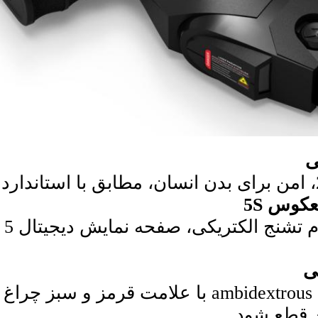
ی
وس 5S
در
ی
سوئیچ ایمنی ambidextrous با علامت قرم
ن قطع شود.