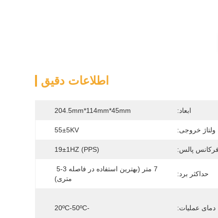
اطلاعات دقیق
ابعاد:
204.5mm*114mm*45mm
ولتاژ خروجی:
55±5KV
رکانس پالس:
19±1HZ (PPS)
7 متر (بهترین استفاده در فاصله 3-5 
حداکثر برد:
متری)
دمای عملیات:
-20ºC-50ºC