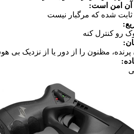
 آن امن است:
ثابت شده که مرگبار نيست
یع:
وک رو کنترل کنه
ان:
 پرنده، مظنون را از دور یا از نزدیک بی ه
ده:
ی