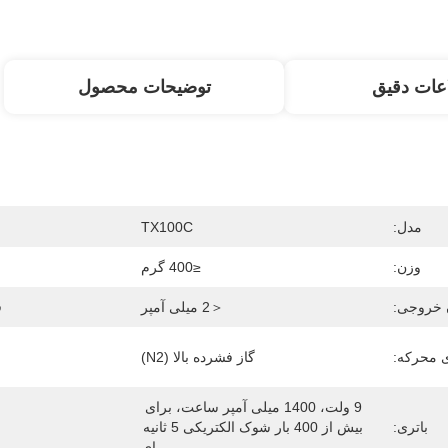
عات دقیق
توضیحات محصول
مدل:
TX100C
وزن:
≤400 گرم
 خروجی:
＜2 میلی آمپر
ف
ی محرکه:
گاز فشرده بالا (N2)
9 ولت، 1400 میلی آمپر ساعت، برای 
باتری:
بیش از 400 بار شوک الکتریکی 5 ثانیه 
ای