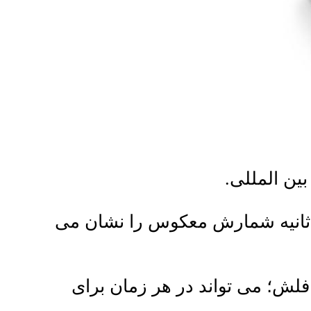
 طول انجام تشنج الکتریکی، صفحه نمایش دیجیتال 5 ثانیه شمارش معکوس را نشان می
ز و سبز چراغ فلش؛ می تواند در هر زمان برای