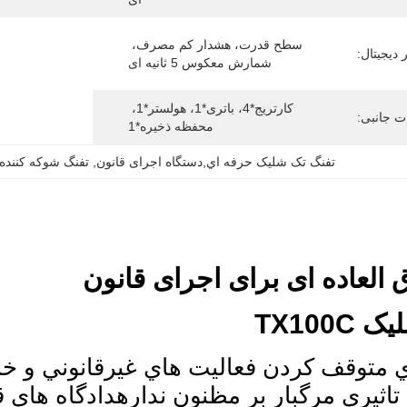
سطح قدرت، هشدار کم مصرف، 
 دیجیتال:
ح
شمارش معکوس 5 ثانیه ای
کارتریج*4، باتری*1، هولستر*1، 
ت جانبی:
محفظه ذخیره*1
تفنگ تک شليک حرفه اي,دستگاه اجرای قانون
, 
تفنگ شوکه کننده,
 العاده ای برای اجرای قانون
TX100
TX براي متوقف کردن فعاليت هاي غيرقانوني 
تاثيري مرگبار بر مظنون ندارهدادگاه های ق