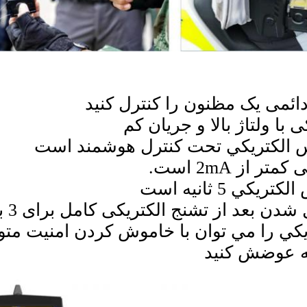
ائمی یک مظنون را کنترل کنید
 با ولتاژ بالا و جریان کم
 الکتريکي تحت کنترل هوشمند است
 از 2mA است.
کي 5 ثانيه است
شدن بعد از تشنج الکتریکی کامل برای 3 بار.
يکي را مي توان با خاموش کردن امنيت مت
شه عوضش کنيد