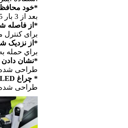
*خود محافظ
بعد از 3 بار 5 ثانيه برق خاموش شدن اتوماتيك
*از فاصله 
برای کنترل مظنو
*از نزديک ش
براي حمله به
*نشان دادن ل
طراحی شده ب
* چراغ LED
طراحی شده با چراغ LED که به شدت باعث بهب