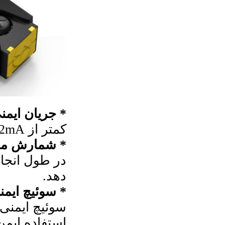
* جریان ایمن
کمتر از 2mA، امن برای بدن انسان، مطابق با استاندارد بین المللی.
* شمارش معک
دهد.
* سوئیچ ایمن
استفاده ایم