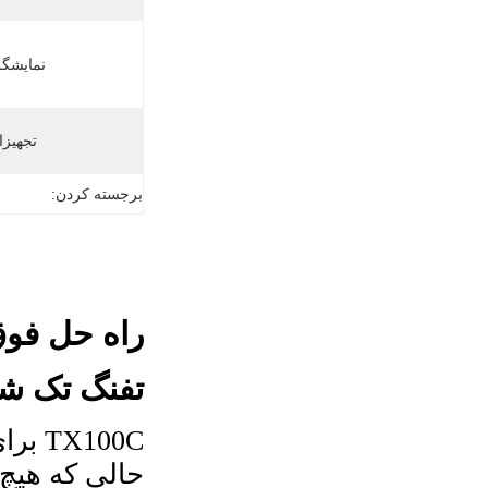
نمایشگر
تجهیزا
برجسته کردن:
راه حل فوق
تفنگ تک شلیک C
100C
حالي که هيچ 