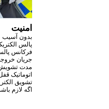
امنیت
بدون آسیب د
پالس الکتریکی
فرکانس پالس
جریان خروجی کمتر
مدت تشويش الکتري
اتوماتیک قفل 
تشويق الکتر
اگه لازم با