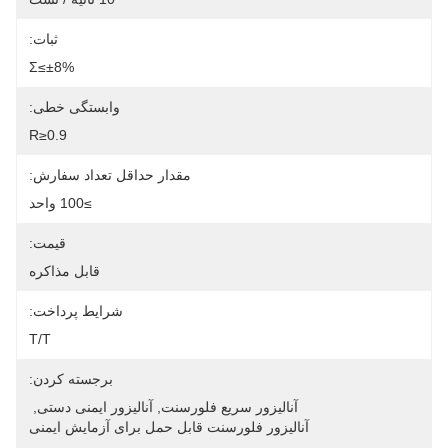
ثبات:
Σ≤±8%
وابستگی خطی:
R≥0.9
مقدار حداقل تعداد سفارش:
≥100 واحد
قیمت:
قابل مذاکره
شرایط پرداخت:
T/T
برجسته کردن:
آنالیزور سریع فلورسنت
, 
آنالیزور ایمنی دستی
, 
آنالیزور فلورسنت قابل حمل برای آزمایش ایمنی