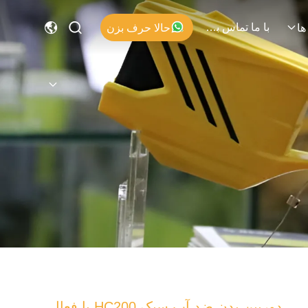
با ما تماس بگیرید
حالا حرف بزن
ها
دوربین بدن ضد آب سبک HC200 با فعال