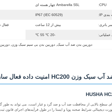
CPU:
Ambarella S5L چهار هسته ای
بندی IP:
IP67 (IEC 60529)
ر باتری:
بیش از 12 ساعت
فعال 
عملیاتی:
-20 ℃ 55 ℃
دوربین بدن ضد آب سبک
, 
دوربین بدن بی سیم سبک وزن
, 
دوربین
HC200 امنیت داده فعال سازی بی سیم
HUSHA که دارای سطح بالایی از محافظت ضد آب و ضد گرد و غبار است، می تواند ب
ورت دیجیتالی شرایط صحنه پویا و ایستا را در طول فرآیندهای اجرای قانون ث