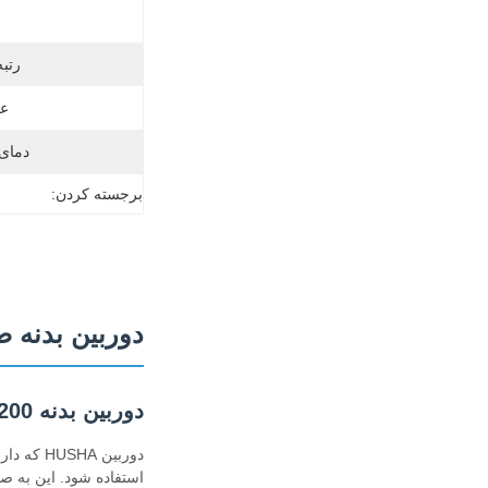
رتبه 
عم
دمای 
برجسته کردن:
دوربین بدنه ضد آب سبک وزن 
دوربین بدنه HUSHA HC200
دوربین 
استفاده شود. این به ص