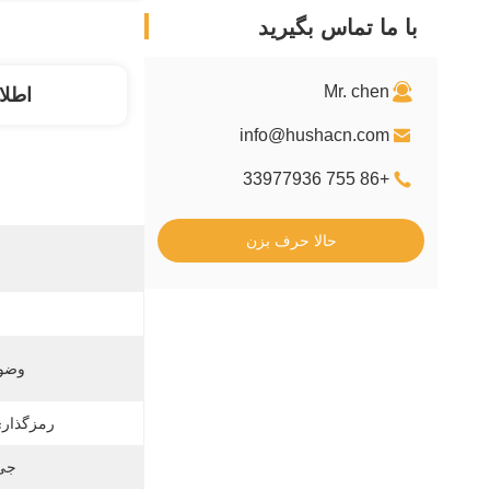
با ما تماس بگیرید
Mr. chen
اطلا
info@hushacn.com
+86 755 33977936
حالا حرف بزن
وضوح
رمزگذاری 
جی