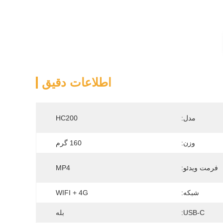
اطلاعات دقیق
مدل:
HC200
وزن:
160 گرم
فرمت ویدئو:
MP4
شبکه:
WIFI + 4G
USB-C:
بله