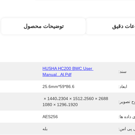
عات دقیق
توضیحات محصول
HUSHA HC200 BWC User 
سند:
Manual...al.pdf
ابعاد:
86.6*59*25.6mm
2688 × 1512،2560 × 1440،2304 × 
 تصویر:
1296،1920 × 1080
داده ها:
AES256
 پی اس:
بله