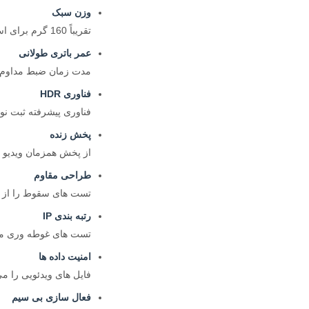
وزن سبک
تقریباً 160 گرم برای استفاده راحت در تمام روز.
عمر باتری طولانی
مدت زمان ضبط مداوم به 12 ساعت می رسد و یک شیفت کامل را پوش
فناوری HDR
فناوری پیشرفته ثبت نور
پخش زنده
از پخش همزمان ویدیو از طریق شبکه ها
طراحی مقاوم
تست های سقوط را از ارتفاع 2 متری در زوایای مختلف پش
رتبه بندی IP
تست های غوطه وری مداوم را در آب در عم
امنیت داده ها
فایل های ویدئویی را م
فعال سازی بی سیم