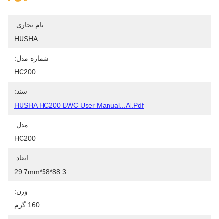
نام تجاری:
HUSHA
شماره مدل:
HC200
سند:
HUSHA HC200 BWC User Manual...al.pdf
مدل:
HC200
ابعاد:
88.3*58*29.7mm
وزن:
160 گرم