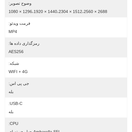
وضوح تصویر:
2688 × 1512،2560 × 1440،2304 × 1296،1920 × 1080
فرمت ویدئو:
MP4
رمزگذاری داده ها:
AES256
شبکه:
WIFI + 4G
جی پی اس:
بله
USB-C:
بله
CPU:
Ambarella S5L چهار هسته ای