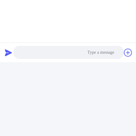
تماس سریع
آدرس
طبقه 17، بلوک 9A، پارک علمی Baoneng، جامعه Qinghu،
منطقه Longhua، شهر شنژن، استان گوانگدونگ، چین
تلفن
86-0755-33977936
ایمیل
info@hushacn.com
Photo
Video Call
Audio Call
سیاست حفظ حریم خصوصی
|
نقشه سایت
| چین کیفیت خوب سلاح
انرژی هدایت شده عرضه کننده. حقوق چاپ 2024-2026 HUSHA
GROUP تمام حقوق محفوظ است