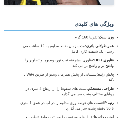
ویژگی های کلیدی
وزن سبک:
تقریبا 160 گرم
عمر طولانی باتری:
مدت زمان ضبط مداوم به 12 ساعت می
رسد - یک شیفت کاری کامل
فناوری HDR:
فناوری پیشرفته ثبت نور، ویدیوها و تصاویر را
واضح تر و واضح تر می کند
پخش زنده:
پشتیبانی از پخش همزمان ویدیو از طریق WiFi یا
4G
طراحی مستحکم:
تست های سقوط را از ارتفاع 2 متری در
زوایای مختلف پشت سر می گذارد
رتبه IP:
تست های غوطه وری مداوم را در آب در عمق 1 متری
تا 30 دقیقه پشت سر می گذارد
امنیت داده ها:
فایل های ویدئویی را می توان طبق تنظیمات